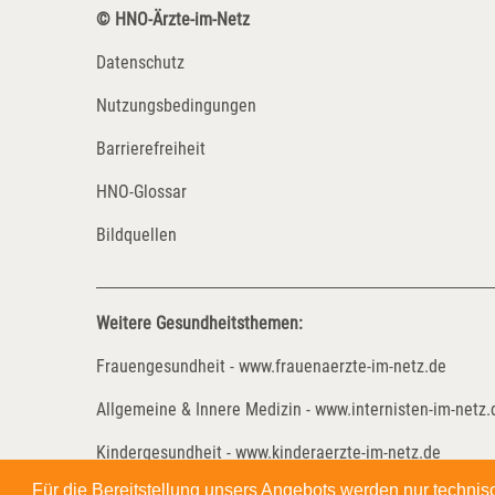
© HNO-Ärzte-im-Netz
Datenschutz
Nutzungsbedingungen
Barrierefreiheit
HNO-Glossar
Bildquellen
Weitere Gesundheitsthemen:
Frauengesundheit - www.frauenaerzte-im-netz.de
Allgemeine & Innere Medizin - www.internisten-im-netz.
Kindergesundheit - www.kinderaerzte-im-netz.de
Für die Bereitstellung unsers Angebots werden nur techni