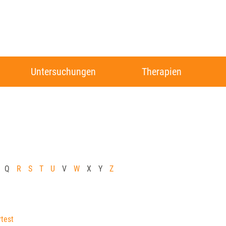
Untersuchungen
Therapien
Q
R
S
T
U
V
W
X
Y
Z
rtest