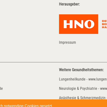
Herausgeber:
Impressum
Weitere Gesundheitsthemen:
Lungenheilkunde - www.lungen
de
Neurologie & Psychiatrie - www
Anästhesie & Schmerzmedizin 
sch notwendige Cookies gesetzt.