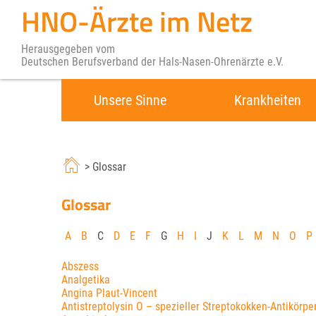
HNO-Ärzte im Netz
Herausgegeben vom
Deutschen Berufsverband der Hals-Nasen-Ohrenärzte e.V.
Unsere Sinne
Krankheiten
> Glossar
Glossar
A
B
C
D
E
F
G
H
I
J
K
L
M
N
O
P
Abszess
Analgetika
Angina Plaut-Vincent
Antistreptolysin O – spezieller Streptokokken-Antikörpe