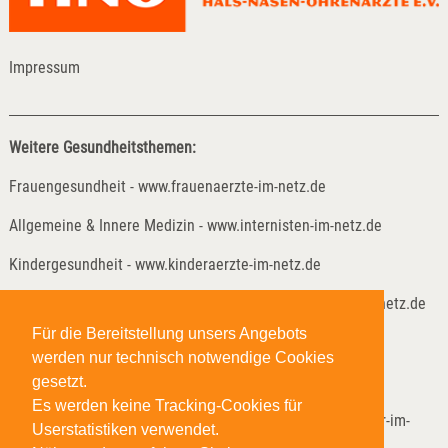
Impressum
Weitere Gesundheitsthemen:
Frauengesundheit - www.frauenaerzte-im-netz.de
Allgemeine & Innere Medizin - www.internisten-im-netz.de
Kindergesundheit - www.kinderaerzte-im-netz.de
Kinder- und Jugendreha - www.kinder-und-jugendreha-im-netz.de
Für die Bereitstellung unsers Angebots
Weitere Gesundheitsthemen:
werden nur technisch notwendige Cookies
Lungenheilkunde - www.lungenaerzte-im-netz.de
gesetzt.
Es werden keine Tracking-Cookies für
Neurologie & Psychiatrie - www.neurologen-und-psychiater-im-
Userstatistiken verwendet.
netz.org