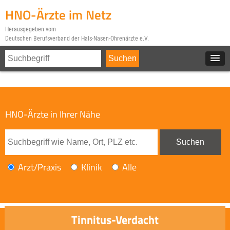
HNO-Ärzte im Netz
Herausgegeben vom
Deutschen Berufsverband der Hals-Nasen-Ohrenärzte e.V.
HNO-Ärzte in Ihrer Nähe
Arzt/Praxis
Klinik
Alle
Tinnitus-Verdacht