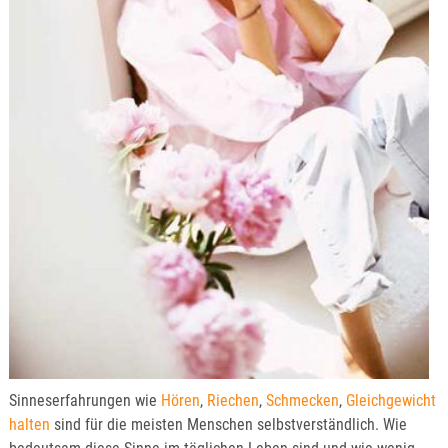
Sinneserfahrungen wie
Hören
,
Riechen
,
Schmecken
,
Gleichgewicht
halten
sind für die meisten Menschen selbstverständlich. Wie