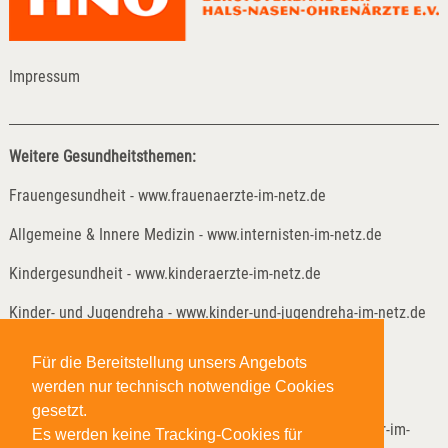
Impressum
Weitere Gesundheitsthemen:
Frauengesundheit - www.frauenaerzte-im-netz.de
Allgemeine & Innere Medizin - www.internisten-im-netz.de
Kindergesundheit - www.kinderaerzte-im-netz.de
Kinder- und Jugendreha - www.kinder-und-jugendreha-im-netz.de
Weitere Gesundheitsthemen:
Für die Bereitstellung unsers Angebots
werden nur technisch notwendige Cookies
Lungenheilkunde - www.lungenaerzte-im-netz.de
gesetzt.
Neurologie & Psychiatrie - www.neurologen-und-psychiater-im-
Es werden keine Tracking-Cookies für