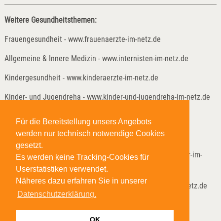
Weitere Gesundheitsthemen:
Frauengesundheit - www.frauenaerzte-im-netz.de
Allgemeine & Innere Medizin - www.internisten-im-netz.de
Kindergesundheit - www.kinderaerzte-im-netz.de
Kinder- und Jugendreha - www.kinder-und-jugendreha-im-netz.de
Weitere Gesundheitsthemen:
Für die Bereitstellung unsers Angebots
werden nur technisch notwendige Cookies
Lungenheilkunde - www.lungenaerzte-im-netz.de
gesetzt.
Neurologie & Psychiatrie - www.neurologen-und-psychiater-im-
Es werden keine Tracking-Cookies für
netz.org
Userstatistiken verwendet.
Näheres dazu erfahren Sie in unserer
Anästhesie & Schmerzmedizin - www.anaesthesisten-im-netz.de
Datenschutzerklärung.
Onkologische Reha - www.reha-hilft-krebspatienten.de
OK