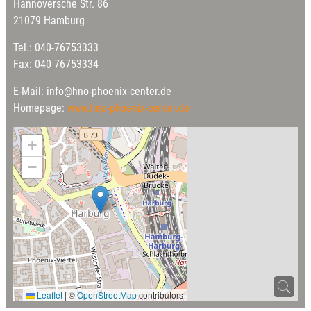
Hannoversche Str. 86
21079 Hamburg
Tel.: 040-76753333
Fax: 040 76753334
E-Mail: info@hno-phoenix-center.de
Homepage:
www.hno-phoenix-center.de
+
−
Leaflet
|
©
OpenStreetMap
contributors