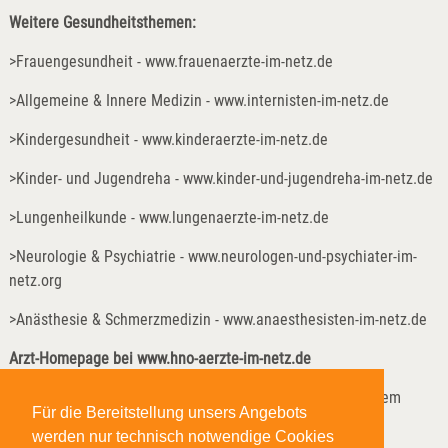
Weitere Gesundheitsthemen:
>Frauengesundheit - www.frauenaerzte-im-netz.de
>Allgemeine & Innere Medizin - www.internisten-im-netz.de
>Kindergesundheit - www.kinderaerzte-im-netz.de
>Kinder- und Jugendreha - www.kinder-und-jugendreha-im-netz.de
>Lungenheilkunde - www.lungenaerzte-im-netz.de
>Neurologie & Psychiatrie - www.neurologen-und-psychiater-im-
netz.org
>Anästhesie & Schmerzmedizin - www.anaesthesisten-im-netz.de
Arzt-Homepage bei
www.hno-aerzte-im-netz.de
Im
HNO-Ärzte-Verzeichnis
können Patienten z.B. nach einem
Für die Bereitstellung unsers Angebots
geeigneten HNO-Arzt in der Nähe suchen.
werden nur technisch notwendige Cookies