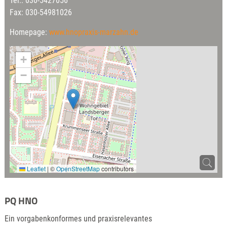
Tel.: 030-5427056
Fax: 030-54981026
Homepage:
www.hnopraxis-marzahn.de
+
−
Leaflet
|
©
OpenStreetMap
contributors
PQ HNO
Ein vorgabenkonformes und praxisrelevantes