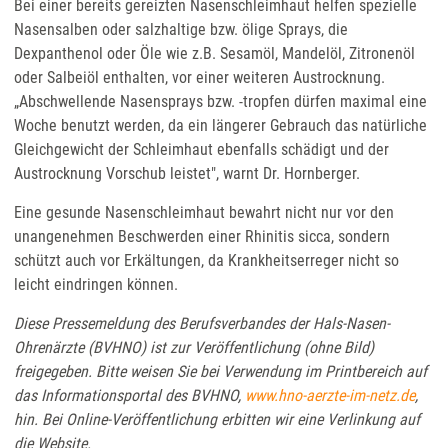
Bei einer bereits gereizten Nasenschleimhaut helfen spezielle
Nasensalben oder salzhaltige bzw. ölige Sprays, die
Dexpanthenol oder Öle wie z.B. Sesamöl, Mandelöl, Zitronenöl
oder Salbeiöl enthalten, vor einer weiteren Austrocknung.
„Abschwellende Nasensprays bzw. -tropfen dürfen maximal eine
Woche benutzt werden, da ein längerer Gebrauch das natürliche
Gleichgewicht der Schleimhaut ebenfalls schädigt und der
Austrocknung Vorschub leistet", warnt Dr. Hornberger.
Eine gesunde Nasenschleimhaut bewahrt nicht nur vor den
unangenehmen Beschwerden einer Rhinitis sicca, sondern
schützt auch vor Erkältungen, da Krankheitserreger nicht so
leicht eindringen können.
Diese Pressemeldung des Berufsverbandes der Hals-Nasen-
Ohrenärzte (BVHNO) ist zur Veröffentlichung (ohne Bild)
freigegeben. Bitte weisen Sie bei Verwendung im Printbereich auf
das Informationsportal des BVHNO,
www.hno-aerzte-im-netz.de
,
hin. Bei Online-Veröffentlichung erbitten wir eine Verlinkung auf
die Website.