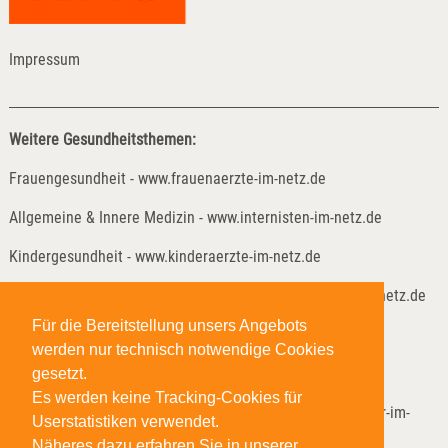
Impressum
Weitere Gesundheitsthemen:
Frauengesundheit - www.frauenaerzte-im-netz.de
Allgemeine & Innere Medizin - www.internisten-im-netz.de
Kindergesundheit - www.kinderaerzte-im-netz.de
Kinder- und Jugendreha - www.kinder-und-jugendreha-im-netz.de
Für die Bereitstellung unsers Angebots
Weitere Gesundheitsthemen:
werden nur technisch notwendige Cookies
Lungenheilkunde - www.lungenaerzte-im-netz.de
gesetzt.
Es werden keine Tracking-Cookies für
Neurologie & Psychiatrie - www.neurologen-und-psychiater-im-
Userstatistiken verwendet.
netz.org
Näheres dazu erfahren Sie in unserer