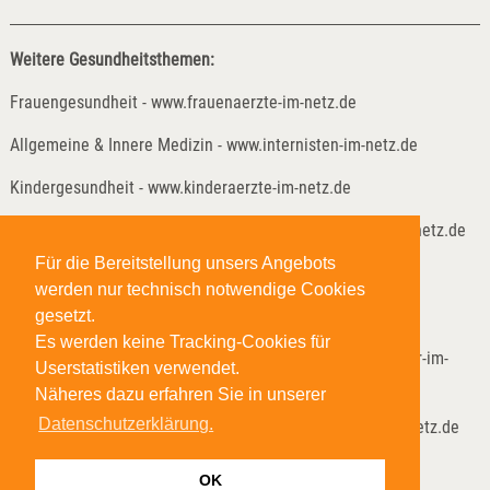
Weitere Gesundheitsthemen:
Frauengesundheit - www.frauenaerzte-im-netz.de
Allgemeine & Innere Medizin - www.internisten-im-netz.de
Kindergesundheit - www.kinderaerzte-im-netz.de
Kinder- und Jugendreha - www.kinder-und-jugendreha-im-netz.de
Für die Bereitstellung unsers Angebots
Weitere Gesundheitsthemen:
werden nur technisch notwendige Cookies
Lungenheilkunde - www.lungenaerzte-im-netz.de
gesetzt.
Es werden keine Tracking-Cookies für
Neurologie & Psychiatrie - www.neurologen-und-psychiater-im-
Userstatistiken verwendet.
netz.org
Näheres dazu erfahren Sie in unserer
Datenschutzerklärung.
Anästhesie & Schmerzmedizin - www.anaesthesisten-im-netz.de
Onkologische Reha - www.reha-hilft-krebspatienten.de
OK