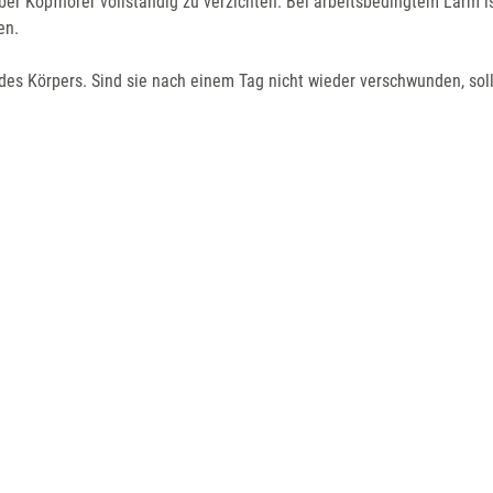
er Kopfhörer vollständig zu verzichten. Bei arbeitsbedingtem Lärm i
en.
des Körpers. Sind sie nach einem Tag nicht wieder verschwunden, sol