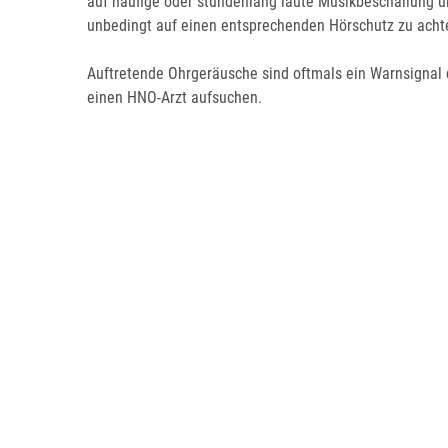
auf häufige oder stundenlang laute Musikbeschallung üb
unbedingt auf einen entsprechenden Hörschutz zu acht
Auftretende Ohrgeräusche sind oftmals ein Warnsignal 
einen HNO-Arzt aufsuchen.