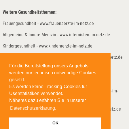
Weitere Gesundheitsthemen:
Frauengesundheit - www.frauenaerzte-im-netz.de
Allgemeine & Innere Medizin - www.internisten-im-netz.de
Kindergesundheit - www.kinderaerzte-im-netz.de
Kinder- und Jugendreha - www.kinder-und-jugendreha-im-netz.de
Für die Bereitstellung unsers Angebots
Weitere Gesundheitsthemen:
werden nur technisch notwendige Cookies
Lungenheilkunde - www.lungenaerzte-im-netz.de
gesetzt.
Es werden keine Tracking-Cookies für
Neurologie & Psychiatrie - www.neurologen-und-psychiater-im-
Userstatistiken verwendet.
netz.org
Näheres dazu erfahren Sie in unserer
Datenschutzerklärung.
Anästhesie & Schmerzmedizin - www.anaesthesisten-im-netz.de
Onkologische Reha - www.reha-hilft-krebspatienten.de
OK