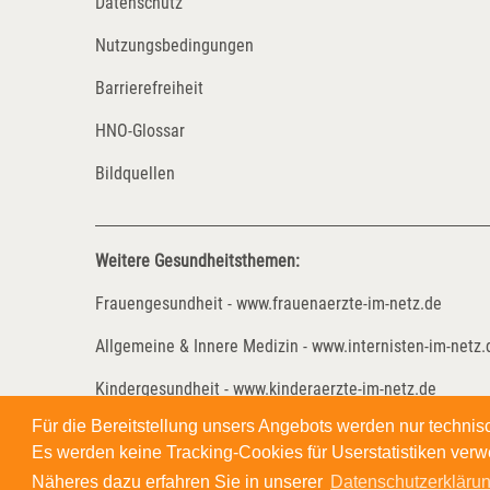
Datenschutz
Nutzungsbedingungen
Barrierefreiheit
HNO-Glossar
Bildquellen
Weitere Gesundheitsthemen:
Frauengesundheit - www.frauenaerzte-im-netz.de
Allgemeine & Innere Medizin - www.internisten-im-netz.
Kindergesundheit - www.kinderaerzte-im-netz.de
Für die Bereitstellung unsers Angebots werden nur techni
Kinder- und Jugendreha - www.kinder-und-jugendreha-i
Es werden keine Tracking-Cookies für Userstatistiken verw
Näheres dazu erfahren Sie in unserer
Datenschutzerklärun