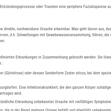
, Entzündungsprozesse oder Traumen eine periphere Fazialisparese a
ne direkte, nachweisbare Ursache erkennbar. Man geht davon aus, da
erven, d.h. Schwellungen mit Gewebewasseransammlung, führen, die
ben.
finierten Erkrankungen in Zusammenhang gebracht werden. Sie lösen
a.:
er (Gürtelrose) oder dessen Sonderform Zoster oticus, bei dem spezie
 burgdorferi. Eine Infektionskrankheit, die den ganzen Körper schädig
ertragen wird.
zündliche Erkrankung unbekannter Ursache mit vielfältigen Symptome
s, die in der Regel mehrere Organe befällt und ebenfalls unbekannt