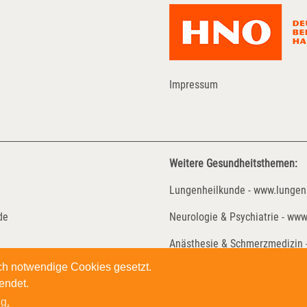
Impressum
Weitere Gesundheitsthemen:
Lungenheilkunde - www.lungen
de
Neurologie & Psychiatrie - www
Anästhesie & Schmerzmedizin 
sch notwendige Cookies gesetzt.
m-netz.de
Onkologische Reha - www.reha-
endet.
g.