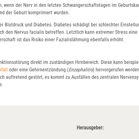
, wenn der Nerv in den letzten Schwangerschaftstagen im Geburtska
nd der Geburt komprimiert wurden.
r Blutdruck und Diabetes. Diabetes schädigt bei schlechter Einstellu
h den Nervus facialis betreffen. Letztlich kann extremer Stress eine
chaft ist das Risiko einer Fazialislähmung ebenfalls erhöht.
unktionsstörung direkt im zuständigen Hirnbereich. Diese kann beispi
fall
oder eine Gehirnentzündung (
Enzephalitis
) hervorgerufen werde
lich auftretend gestört, es kommt zu Ausfällen des zentralen Nervens
e.
Herausgeber: