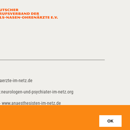
aerzte-im-netz.de
.neurologen-und-psychiater-im-netz.org
- www.anaesthesisten-im-netz.de
hilft-krebspatienten.de
OK