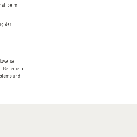
nal, beim
ng der
elsweise
n. Bei einem
ystems und