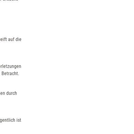
eift auf die
erletzungen
n Betracht.
nen durch
entlich ist