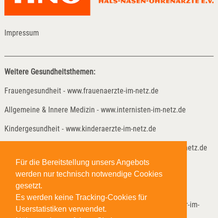
Impressum
Weitere Gesundheitsthemen:
Frauengesundheit - www.frauenaerzte-im-netz.de
Allgemeine & Innere Medizin - www.internisten-im-netz.de
Kindergesundheit - www.kinderaerzte-im-netz.de
Kinder- und Jugendreha - www.kinder-und-jugendreha-im-netz.de
Für die Bereitstellung unsers Angebots
Weitere Gesundheitsthemen:
werden nur technisch notwendige Cookies
Lungenheilkunde - www.lungenaerzte-im-netz.de
gesetzt.
Es werden keine Tracking-Cookies für
Neurologie & Psychiatrie - www.neurologen-und-psychiater-im-
Userstatistiken verwendet.
netz.org