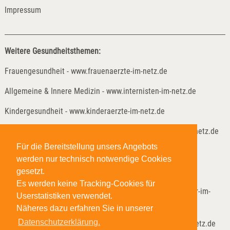
Impressum
Weitere Gesundheitsthemen:
Frauengesundheit - www.frauenaerzte-im-netz.de
Allgemeine & Innere Medizin - www.internisten-im-netz.de
Kindergesundheit - www.kinderaerzte-im-netz.de
Kinder- und Jugendreha - www.kinder-und-jugendreha-im-netz.de
Für die Bereitstellung unsers Angebots
Weitere Gesundheitsthemen:
werden nur technisch notwendige Cookies
Lungenheilkunde - www.lungenaerzte-im-netz.de
gesetzt.
Es werden keine Tracking-Cookies für
Neurologie & Psychiatrie - www.neurologen-und-psychiater-im-
Userstatistiken verwendet.
netz.org
Näheres dazu erfahren Sie in unserer
Datenschutzerklärung.
Anästhesie & Schmerzmedizin - www.anaesthesisten-im-netz.de