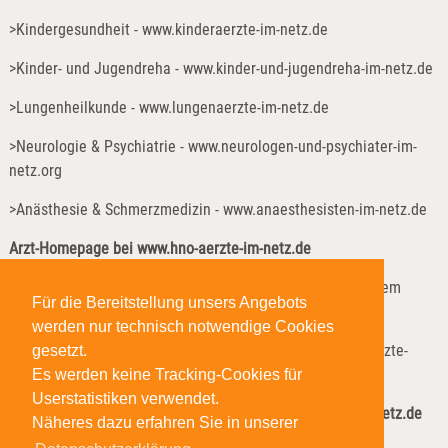
>Kindergesundheit - www.kinderaerzte-im-netz.de
>Kinder- und Jugendreha - www.kinder-und-jugendreha-im-netz.de
>Lungenheilkunde - www.lungenaerzte-im-netz.de
>Neurologie & Psychiatrie - www.neurologen-und-psychiater-im-
netz.org
>Anästhesie & Schmerzmedizin - www.anaesthesisten-im-netz.de
Arzt-Homepage bei
www.hno-aerzte-im-netz.de
Im
HNO-Ärzte-Verzeichnis
können Patienten z.B. nach einem
Für die Bereitstellung unsers Angebots
geeigneten HNO-Arzt in der Nähe suchen.
werden nur technisch notwendige Cookies
Präsentieren Sie sich mit einer Arzt-Homepage im HNO-Ärzte-
gesetzt.
Verzeichnis!
Es werden keine Tracking-Cookies für
Userstatistiken verwendet.
❯ Informationen und Anmeldung: www.monks-aerzte-im-netz.de
Näheres dazu erfahren Sie in unserer